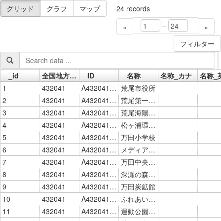
グリッド
グラフ
マップ
24
records
–
«
»
フィルター
_id
全国地方公共団体コード
ID
名称
名称_カナ
名称_
Go »
1
432041
A43204103001
荒尾市役所
2
432041
A43204103002
荒尾第一小学校
3
432041
A43204103003
荒尾海陽中学校
4
432041
A43204103005
松ヶ浦環境センター
5
432041
A43204103006
万田小学校
6
432041
A43204103008
メディア交流館
7
432041
A43204103009
万田中央体育館
8
432041
A43204103010
深瀬の森体育館
9
432041
A43204103011
万田炭鉱館
10
432041
A43204103012
ふれあい福祉センター
11
432041
A43204103013
運動公園管理事務所