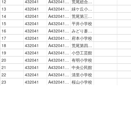
12
432041
A43204103014
荒尾総合文化センター
13
432041
A43204103015
緑ケ丘小学校
14
432041
A43204103016
荒尾第三中学校
15
432041
A43204103017
平井小学校
16
432041
A43204103018
みどり蒼生館
17
432041
A43204103019
府本小学校
18
432041
A43204103020
荒尾第四中学校
19
432041
A43204103021
小岱工芸館
20
432041
A43204103022
有明小学校
21
432041
A43204103023
中央公民館
22
432041
A43204103024
清里小学校
23
432041
A43204103025
桜山小学校
24
432041
A43204103026
荒尾大谷体育館