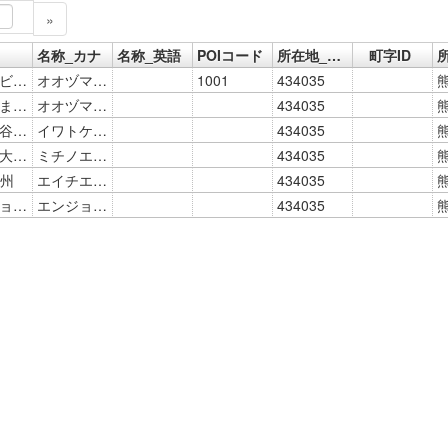
»
名称_カナ
名称_英語
POIコード
所在地_全国地方公共団体コード
町字ID
大津町ビジターセンター
オオヅマチビジターセンター
1001
434035
大津町まちづくり交流センター
オオヅマチマチヅクリコウリュウセンター
434035
岩戸渓谷駐車場
イワトケイコクチュウシャジョウ
434035
道の駅大津 熊本文化の森
ミチノエキオオヅ クマモトブンカノモリ
434035
九州
エイチエスアールキュウシュウ
434035
エンジョイホンダ
エンジョイホンダ
434035