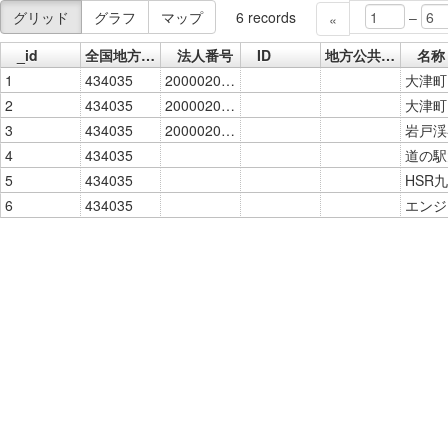
–
グリッド
グラフ
マップ
6
records
«
_id
全国地方公共団体コード
法人番号
ID
地方公共団体名
名称
1
434035
2000020434035
2
434035
2000020434035
3
434035
2000020434035
4
434035
5
434035
HSR
6
434035