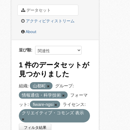
データセット
アクティビティストリーム
About
並び順
1 件のデータセットが
見つかりました
組織:
山都町
グループ:
情報通信・科学技術
フォーマ
ット:
fiware-ngsi
ライセンス:
クリエイティブ・コモンズ 表示
フィルタ結果