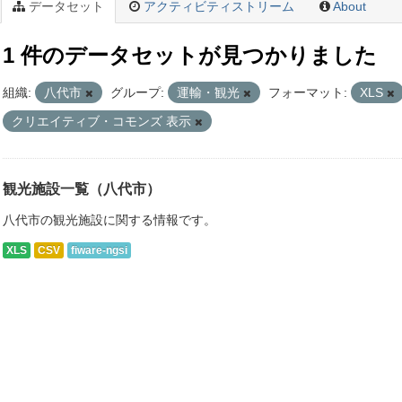
データセット
アクティビティストリーム
About
1 件のデータセットが見つかりました
組織:
八代市
グループ:
運輸・観光
フォーマット:
XLS
クリエイティブ・コモンズ 表示
観光施設一覧（八代市）
八代市の観光施設に関する情報です。
XLS
CSV
fiware-ngsi