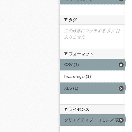
タグ
この検索にマッチする タグ は
ありません
フォーマット
CSV (1)
fiware-ngsi (1)
XLS (1)
ライセンス
クリエイティブ・コモンズ 表示 (1)