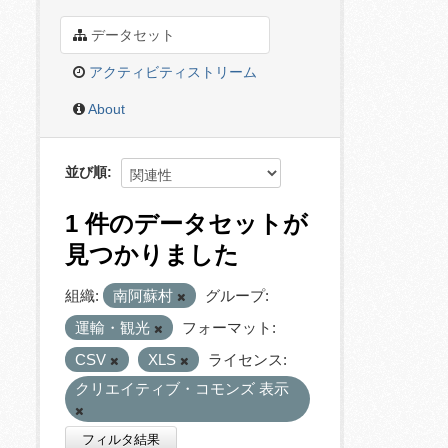
データセット
アクティビティストリーム
About
並び順
1 件のデータセットが
見つかりました
組織:
南阿蘇村
グループ:
運輸・観光
フォーマット:
CSV
XLS
ライセンス:
クリエイティブ・コモンズ 表示
フィルタ結果