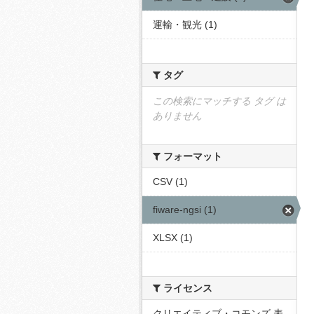
運輸・観光 (1)
タグ
この検索にマッチする タグ は
ありません
フォーマット
CSV (1)
fiware-ngsi (1)
XLSX (1)
ライセンス
クリエイティブ・コモンズ 表