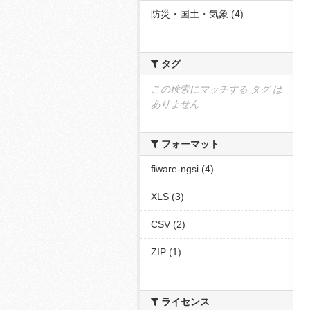
防災・国土・気象 (4)
タグ
この検索にマッチする タグ は
ありません
フォーマット
fiware-ngsi (4)
XLS (3)
CSV (2)
ZIP (1)
ライセンス