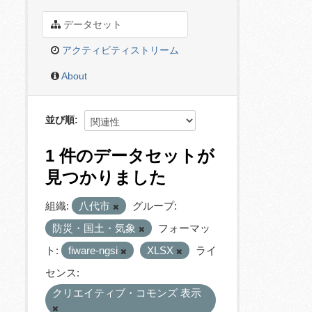
データセット
アクティビティストリーム
About
並び順
1 件のデータセットが
見つかりました
組織:
八代市
グループ:
防災・国土・気象
フォーマッ
ト:
fiware-ngsi
XLSX
ライ
センス:
クリエイティブ・コモンズ 表示