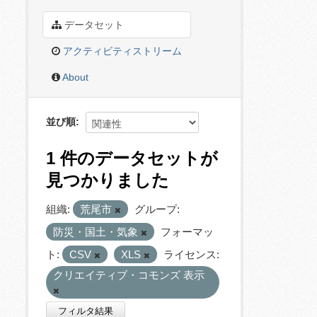
データセット
アクティビティストリーム
About
並び順
1 件のデータセットが
見つかりました
組織:
荒尾市
グループ:
防災・国土・気象
フォーマッ
ト:
CSV
XLS
ライセンス:
クリエイティブ・コモンズ 表示
フィルタ結果