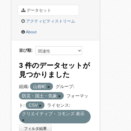
データセット
アクティビティストリーム
About
並び順
3 件のデータセットが
見つかりました
組織:
山都町
グループ:
防災・国土・気象
フォーマッ
ト:
CSV
ライセンス:
クリエイティブ・コモンズ 表示
フィルタ結果