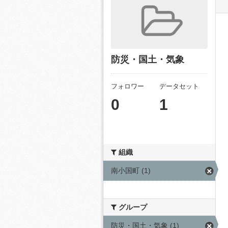
防災・国土・気象
フォロワー
データセット
0
1
組織
南小国町 (1)
グループ
防災・国土・気象 (1)