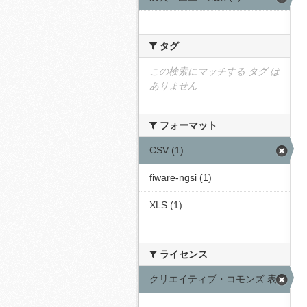
タグ
この検索にマッチする タグ は
ありません
フォーマット
CSV (1)
fiware-ngsi (1)
XLS (1)
ライセンス
クリエイティブ・コモンズ 表示 (1)