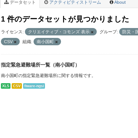
データセット
アクティビティストリーム
About
1 件のデータセットが見つかりました
ライセンス:
クリエイティブ・コモンズ 表示
グループ:
防災・
CSV
組織:
南小国町
指定緊急避難場所一覧（南小国町）
南小国町の指定緊急避難場所に関する情報です。
XLS
CSV
fiware-ngsi