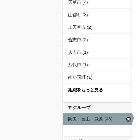
天草市 (4)
山都町 (3)
上天草市 (2)
合志市 (2)
人吉市 (1)
八代市 (1)
南小国町 (1)
組織をもっと見る
グループ
防災・国土・気象 (36)