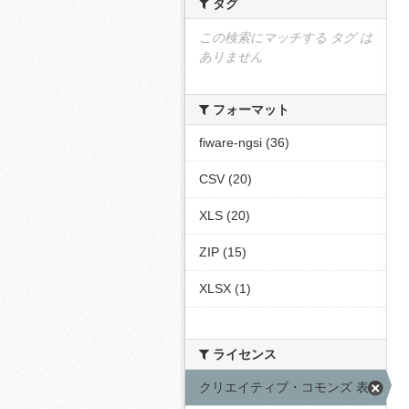
タグ
この検索にマッチする タグ は
ありません
フォーマット
fiware-ngsi (36)
CSV (20)
XLS (20)
ZIP (15)
XLSX (1)
ライセンス
クリエイティブ・コモンズ 表示 (36)