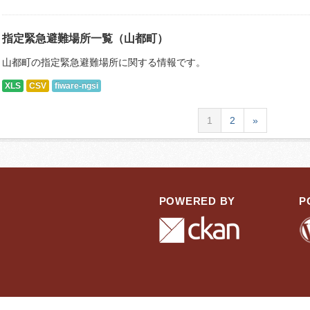
指定緊急避難場所一覧（山都町）
山都町の指定緊急避難場所に関する情報です。
XLS
CSV
fiware-ngsi
1
2
»
POWERED BY
P