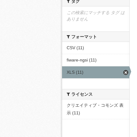
タグ
この検索にマッチする タグ は
ありません
フォーマット
CSV (11)
fiware-ngsi (11)
XLS (11)
ライセンス
クリエイティブ・コモンズ 表
示 (11)