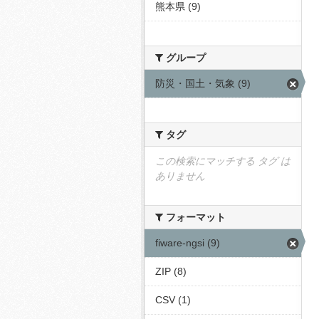
熊本県 (9)
グループ
防災・国土・気象 (9)
タグ
この検索にマッチする タグ は
ありません
フォーマット
fiware-ngsi (9)
ZIP (8)
CSV (1)