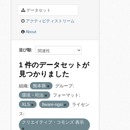
データセット
アクティビティストリーム
About
並び順
1 件のデータセットが
見つかりました
組織:
熊本県
グループ:
環境・司法
フォーマット:
XLS
fiware-ngsi
ライセン
ス:
クリエイティブ・コモンズ 表示