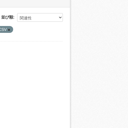
並び順
CSV