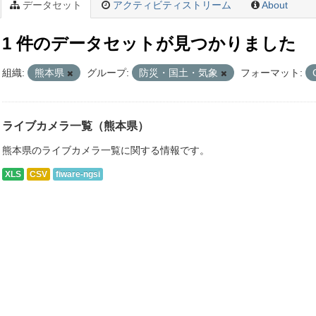
データセット
アクティビティストリーム
About
1 件のデータセットが見つかりました
組織:
熊本県
グループ:
防災・国土・気象
フォーマット:
ライブカメラ一覧（熊本県）
熊本県のライブカメラ一覧に関する情報です。
XLS
CSV
fiware-ngsi