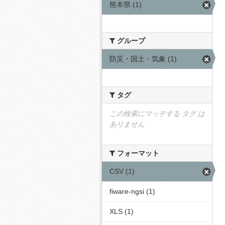
熊本県 (1)
グループ
防災・国土・気象 (1)
タグ
この検索にマッチする タグ は
ありません
フォーマット
CSV (1)
fiware-ngsi (1)
XLS (1)