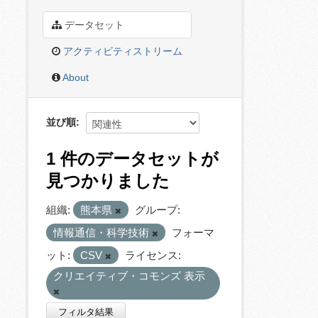
データセット
アクティビティストリーム
About
並び順
1 件のデータセットが
見つかりました
組織:
熊本県
グループ:
情報通信・科学技術
フォーマ
ット:
CSV
ライセンス:
クリエイティブ・コモンズ 表示
フィルタ結果