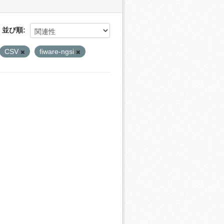
並び順
CSV
fiware-ngsi