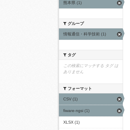
熊本県 (1)
グループ
情報通信・科学技術 (1)
タグ
この検索にマッチする タグ は
ありません
フォーマット
CSV (1)
fiware-ngsi (1)
XLSX (1)