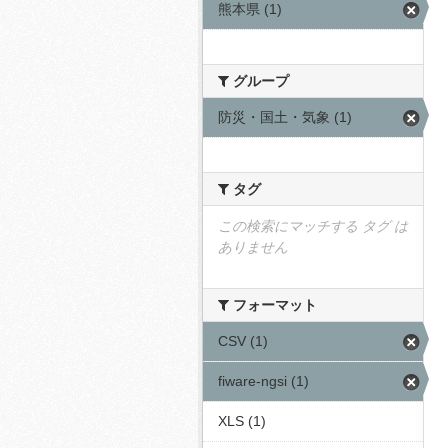
熊本県 (1)
グループ
防災・国土・気象 (1)
タグ
この検索にマッチする タグ は
ありません
フォーマット
CSV (1)
fiware-ngsi (1)
XLS (1)