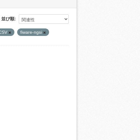
並び順
CSV
fiware-ngsi