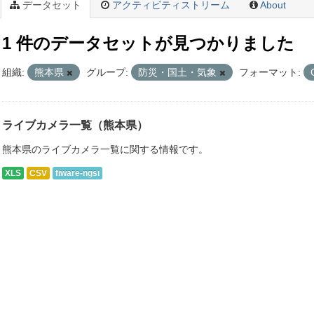
データセット
アクティビティストリーム
About
1 件のデータセットが見つかりました
組織:
熊本県
グループ:
防災・国土・気象
フォーマット:
ライブカメラ一覧（熊本県）
熊本県のライブカメラ一覧に関する情報です。
XLS
CSV
fiware-ngsi