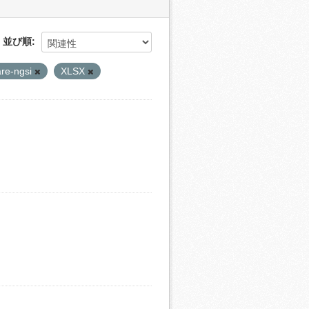
並び順
are-ngsi
XLSX