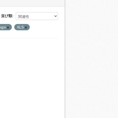
並び順
ngsi
XLS