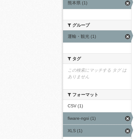
熊本県 (1)
グループ
運輸・観光 (1)
タグ
この検索にマッチする タグ は
ありません
フォーマット
CSV (1)
fiware-ngsi (1)
XLS (1)