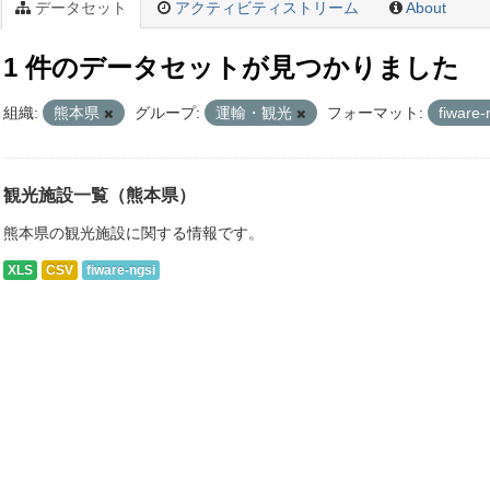
データセット
アクティビティストリーム
About
1 件のデータセットが見つかりました
組織:
熊本県
グループ:
運輸・観光
フォーマット:
fiware-
観光施設一覧（熊本県）
熊本県の観光施設に関する情報です。
XLS
CSV
fiware-ngsi