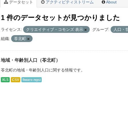
データセット
アクティビティストリーム
About
1 件のデータセットが見つかりました
ライセンス:
クリエイティブ・コモンズ 表示
グループ:
人口・
組織:
苓北町
地域・年齢別人口（苓北町）
苓北町の地域・年齢別人口に関する情報です。
XLS
CSV
fiware-ngsi