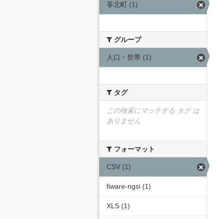
苓北町 (1)
グループ
人口・世帯 (1)
タグ
この検索にマッチする タグ は
ありません
フォーマット
CSV (1)
fiware-ngsi (1)
XLS (1)