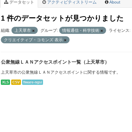
データセット
アクティビティストリーム
About
1 件のデータセットが見つかりました
組織:
上天草市
グループ:
情報通信・科学技術
ライセンス:
クリエイティブ・コモンズ 表示
公衆無線ＬＡＮアクセスポイント一覧（上天草市）
上天草市の公衆無線ＬＡＮアクセスポイントに関する情報です。
XLS
CSV
fiware-ngsi