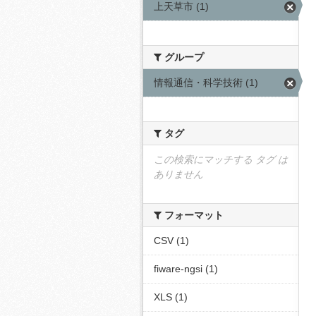
上天草市 (1)
グループ
情報通信・科学技術 (1)
タグ
この検索にマッチする タグ は
ありません
フォーマット
CSV (1)
fiware-ngsi (1)
XLS (1)