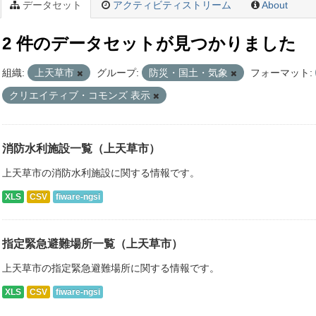
データセット
アクティビティストリーム
About
2 件のデータセットが見つかりました
組織:
上天草市
グループ:
防災・国土・気象
フォーマット:
クリエイティブ・コモンズ 表示
消防水利施設一覧（上天草市）
上天草市の消防水利施設に関する情報です。
XLS
CSV
fiware-ngsi
指定緊急避難場所一覧（上天草市）
上天草市の指定緊急避難場所に関する情報です。
XLS
CSV
fiware-ngsi