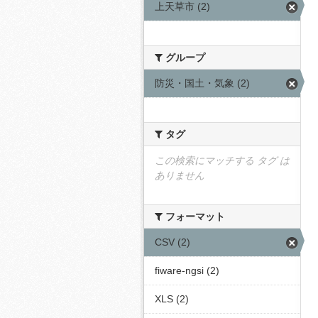
上天草市 (2)
グループ
防災・国土・気象 (2)
タグ
この検索にマッチする タグ は
ありません
フォーマット
CSV (2)
fiware-ngsi (2)
XLS (2)