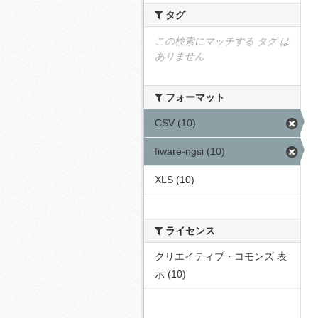
タグ
この検索にマッチする タグ は
ありません
フォーマット
CSV (10)
fiware-ngsi (10)
XLS (10)
ライセンス
クリエイティブ・コモンズ 表
示 (10)