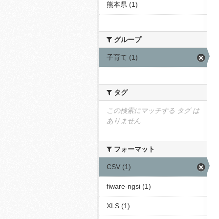
熊本県 (1)
グループ
子育て (1)
タグ
この検索にマッチする タグ は
ありません
フォーマット
CSV (1)
fiware-ngsi (1)
XLS (1)