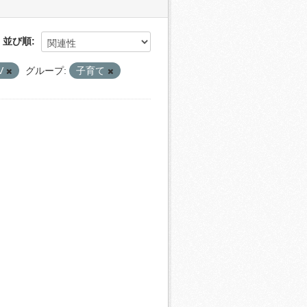
並び順
V
グループ:
子育て