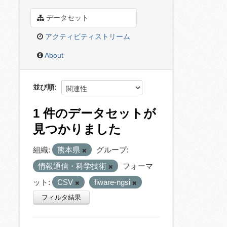
データセット
アクティビティストリーム
About
並び順
1 件のデータセットが
見つかりました
組織:
熊本県
グループ:
情報通信・科学技術
フォーマ
ット:
CSV
fiware-ngsi
フィルタ結果