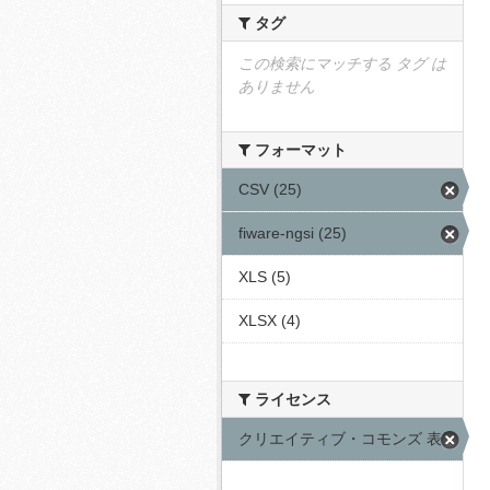
タグ
この検索にマッチする タグ は
ありません
フォーマット
CSV (25)
fiware-ngsi (25)
XLS (5)
XLSX (4)
ライセンス
クリエイティブ・コモンズ 表示 (25)