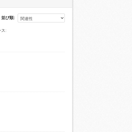
並び順
ス: