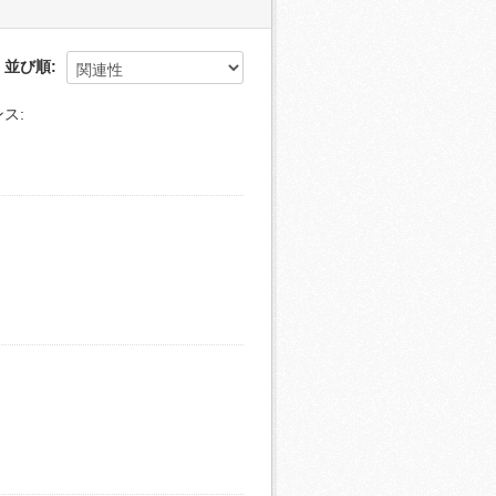
並び順
ス: