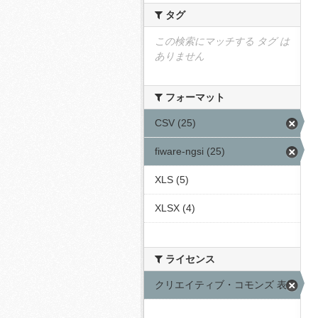
タグ
この検索にマッチする タグ は
ありません
フォーマット
CSV (25)
fiware-ngsi (25)
XLS (5)
XLSX (4)
ライセンス
クリエイティブ・コモンズ 表示 (25)