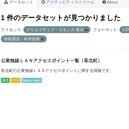
データセット
アクティビティストリーム
About
1 件のデータセットが見つかりました
ライセンス:
クリエイティブ・コモンズ 表示
フォーマット:
CS
情報通信・科学技術
公衆無線ＬＡＮアクセスポイント一覧（苓北町）
苓北町の公衆無線ＬＡＮアクセスポイントに関する情報です。
XLS
CSV
fiware-ngsi