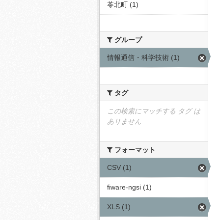
苓北町 (1)
グループ
情報通信・科学技術 (1)
タグ
この検索にマッチする タグ は
ありません
フォーマット
CSV (1)
fiware-ngsi (1)
XLS (1)