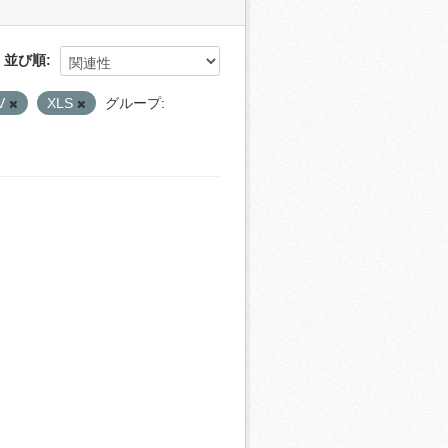
並び順
V
XLS
グループ: