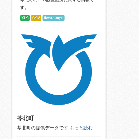
す。
XLS
CSV
fiware-ngsi
苓北町
苓北町の提供データです
もっと読む