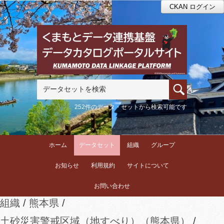
CKAN ログイン
252件のデータ・セットから検索可能です
ホーム
データセット
組織
グループ
お知らせ
利用規約
サイトについて
お問い合わせ
組織
熊本県
土砂災害警戒区域（地すべり）（熊本県）