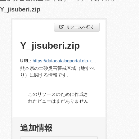
Y_jisuberi.zip
リソースへ行く
Y_jisuberi.zip
URL:
https://datacatalogportal.dlp-kumamoto.jp/ckan/dataset/fe403dd0-9f6f-4b51-bd6e-fbdd2b05dc4e/resource/580604cd-aa97-4c40-8acd-d0b1012b7dcd/download/y_jisuberi.zip
熊本県の土砂災害警戒区域（地すべ
り）に関する情報です。
このリソースのために作成さ
れたビューはまだありません
追加情報