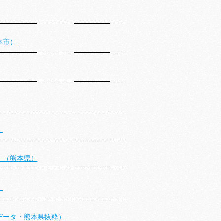
本市）
）
）（熊本県）
）
データ・熊本県抜粋）