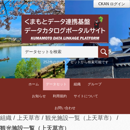
CKAN ログイン
252件のデータ・セットから検索可能です
ホーム
データセット
組織
グループ
お知らせ
利用規約
サイトについて
お問い合わせ
組織
上天草市
観光施設一覧（上天草市）
観光施設一覧（上天草市）