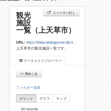
リソースへ行く
観光
施設
一覧（上天草市）
URL:
https://datacatalogportal.dlp-kumamoto.jp/ckan/dataset/184fae0f-4bb8-4729-8cb3-8d9e93fd5c85/resource/f61c9608-f4ae-4177-9dab-3230510cd888/download/10__432121_tourism.csv
上天草市の観光施設一覧です。
データエクスプローラー
埋めこみ
フィルター追加