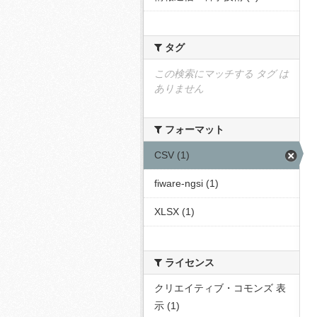
タグ
この検索にマッチする タグ は
ありません
フォーマット
CSV (1)
fiware-ngsi (1)
XLSX (1)
ライセンス
クリエイティブ・コモンズ 表
示 (1)