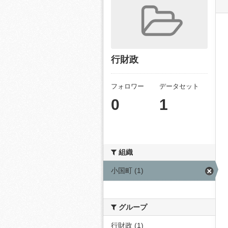
行財政
フォロワー
データセット
0
1
組織
小国町 (1)
グループ
行財政 (1)