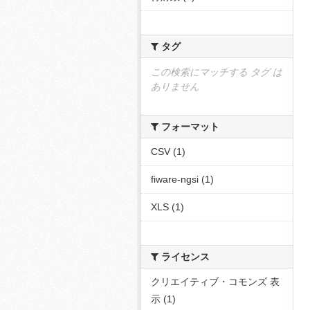
タグ
この検索にマッチする タグ は
ありません
フォーマット
CSV (1)
fiware-ngsi (1)
XLS (1)
ライセンス
クリエイティブ・コモンズ 表
示 (1)