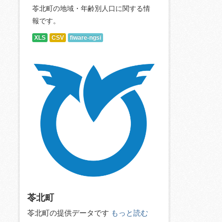
苓北町の地域・年齢別人口に関する情
報です。
XLS
CSV
fiware-ngsi
苓北町
苓北町の提供データです
もっと読む