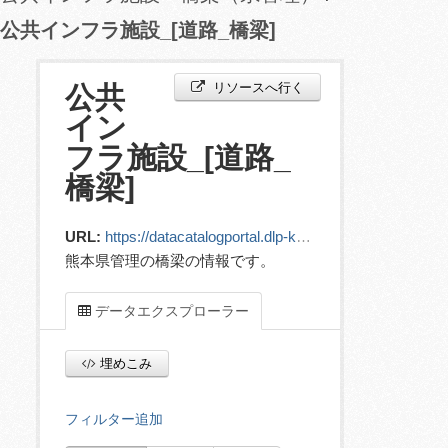
公共インフラ施設_[道路_橋梁]
リソースへ行く
公共
イン
フラ施設_[道路_
橋梁]
URL:
https://datacatalogportal.dlp-kumamoto.jp/ckan/dataset/305c96ba-b334-4fba-a36d-d7d6707df54f/resource/d03339fb-bcb4-459f-bb00-da18f5bd8b7a/download/25____111111111_20231019114648000.csv
熊本県管理の橋梁の情報です。
データエクスプローラー
埋めこみ
フィルター追加