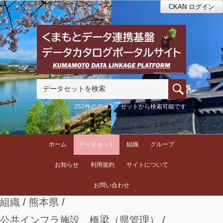
CKAN ログイン
252件のデータ・セットから検索可能です
ホーム
データセット
組織
グループ
お知らせ
利用規約
サイトについて
お問い合わせ
組織
熊本県
公共インフラ施設 橋梁（県管理）