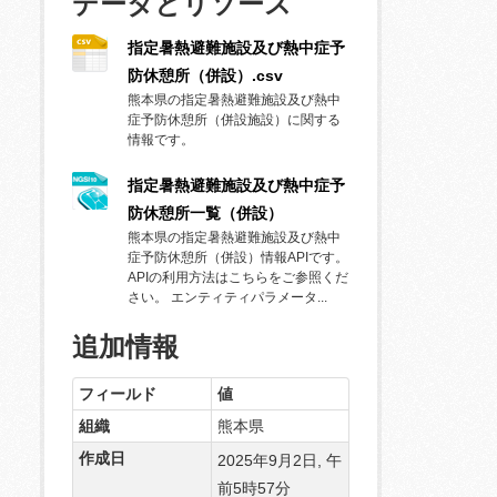
データとリソース
指定暑熱避難施設及び熱中症予
防休憩所（併設）.csv
熊本県の指定暑熱避難施設及び熱中
症予防休憩所（併設施設）に関する
情報です。
指定暑熱避難施設及び熱中症予
防休憩所一覧（併設）
熊本県の指定暑熱避難施設及び熱中
症予防休憩所（併設）情報APIです。
APIの利用方法はこちらをご参照くだ
さい。 エンティティパラメータ...
追加情報
フィールド
値
組織
熊本県
作成日
2025年9月2日, 午
前5時57分