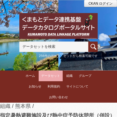
CKAN ログイン
256件のデータ・セットから検索可能です
ホーム
データセット
組織
グループ
お知らせ
利用規約
サイトについて
お問い合わせ
組織
熊本県
指定暑熱避難施設及び熱中症予防休憩所（併設）