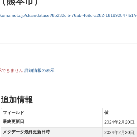
（熊本市）
.jp/ckan/dataset/8b232cf5-76ab-469d-a282-181992847f51/resource/a05daa97-f154-4da9-9fec-bb64fcbdb
示できません
詳細情報の表示
発生しています (Data transformation failed. HTTPError: HTT
追加情報
フィールド
値
最終更新日
2024年2月20日, 
メタデータ最終更新日時
2024年2月20日, 