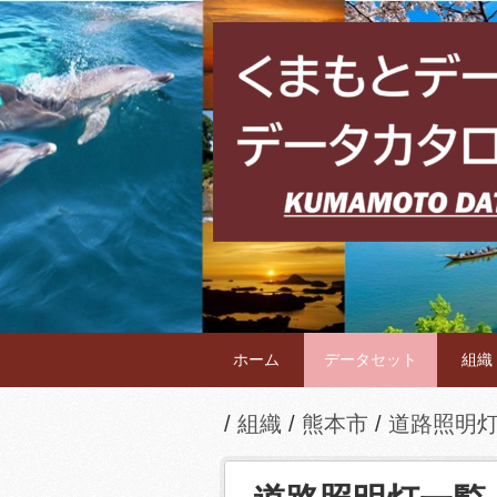
ホーム
データセット
組織
組織
熊本市
道路照明