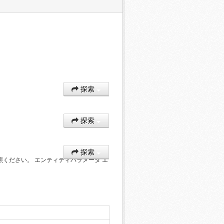
探索
探索
探索
照ください。 エンティティパラメータ エ