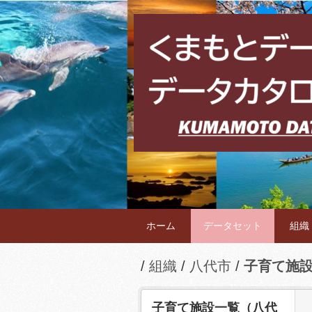
ホーム
データセット
組織
組織
八代市
子育て施
子育て施設一覧（八代