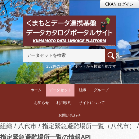
CKAN ログイン
252件のデータ・セットから検索可能です
ホーム
データセット
組織
グループ
お知らせ
利用規約
サイトについて
お問い合わせ
組織
八代市
指定緊急避難場所一覧（八代市）
指定緊急避難場所一覧の情報API