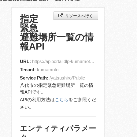
リソースへ行く
指定
緊急
避難場所一覧の情
報API
URL:
https://apiportal.dlp-kumamoto.jp/orion/v2/entities?id=jp.yatsushiroCity.EvacuationPlace.1
Tenant:
kumamoto
Service Path:
/yatsushiro/Public
八代市の指定緊急避難場所一覧の情
報APIです。
APIの利用方法は
こちら
をご参照くだ
さい。
エンティティパラメー