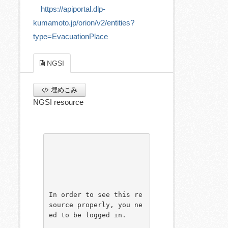
https://apiportal.dlp-
kumamoto.jp/orion/v2/entities?
type=EvacuationPlace
NGSI
埋めこみ
NGSI resource