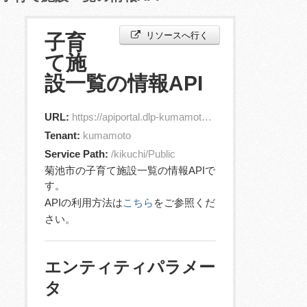
リソースへ行く
子育
て施
設一覧の情報API
URL:
https://apiportal.dlp-kumamoto.jp/orion/v2/entities?id=jp.kikuchiCity.ChildCareFacility.1
Tenant:
kumamoto
Service Path:
/kikuchi/Public
菊池市の子育て施設一覧の情報APIで
す。
APIの利用方法は
こちら
をご参照くだ
さい。
エンティティパラメー
タ