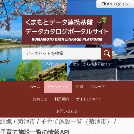
CKAN ログイン
252件のデータ・セットから検索可能です
ホーム
データセット
組織
グループ
お知らせ
利用規約
サイトについて
お問い合わせ
組織
菊池市
子育て施設一覧（菊池市）
子育て施設一覧の情報API