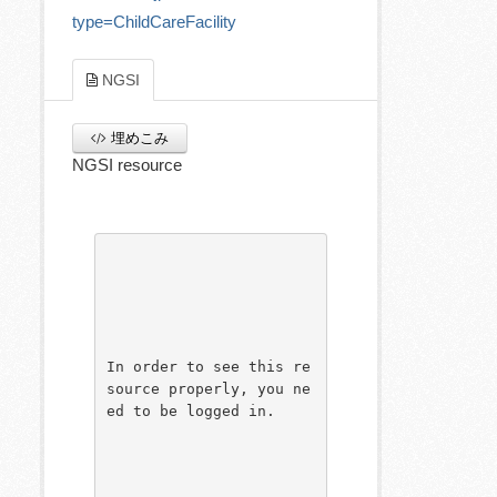
type=ChildCareFacility
NGSI
埋めこみ
NGSI resource