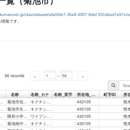
一覧（菊池市）
amoto.jp/ckan/dataset/afa55fe7-36e8-4007-8def-931dbed7a97c/resource/4e3085ef-230a-
る情報です。