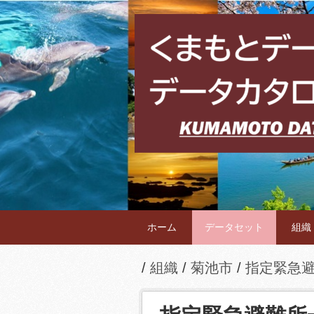
ホーム
データセット
組織
組織
菊池市
指定緊急