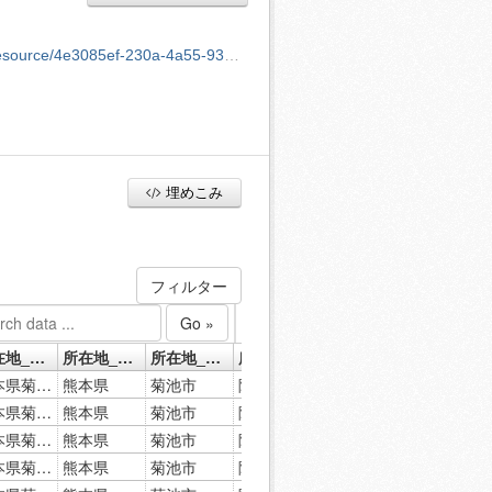
4a55-9347-6e2b8e63de99/download/_.xlsx
埋めこみ