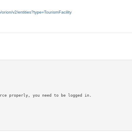
/orion/v2/entities?type=TourismFacility