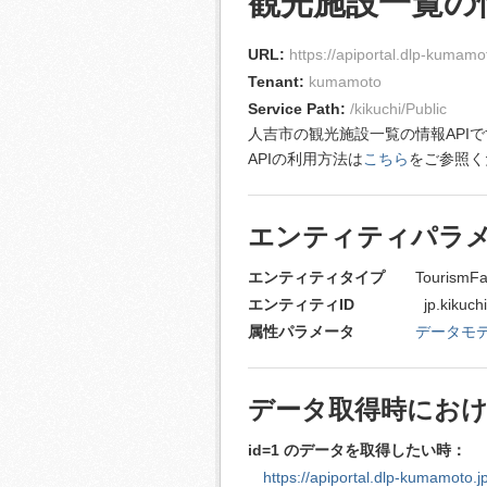
観光施設一覧の情
URL:
https://apiportal.dlp-kumamoto
Tenant:
kumamoto
Service Path:
/kikuchi/Public
人吉市の観光施設一覧の情報API
APIの利用方法は
こちら
をご参照く
エンティティパラ
エンティティタイプ
TourismFaci
エンティティID
jp.kikuchiCity.
属性パラメータ
データモ
データ取得時における
id=1 のデータを取得したい時：
https://apiportal.dlp-kumamoto.jp