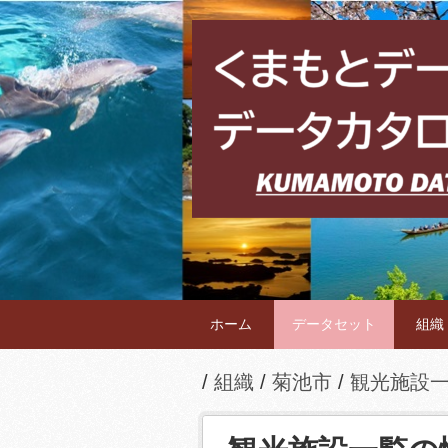
ホーム
データセット
組織
組織
菊池市
観光施設