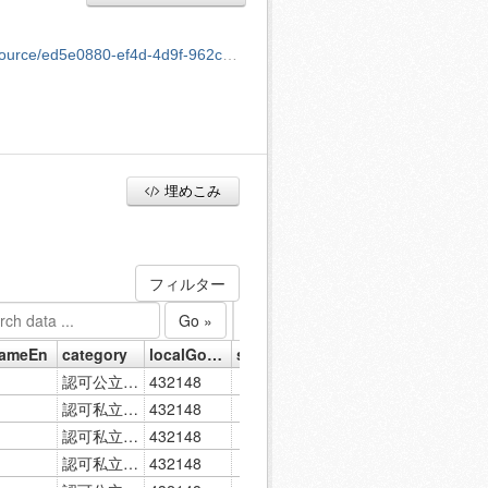
05e9b2c921/download/childcarefacility_.csv
埋めこみ