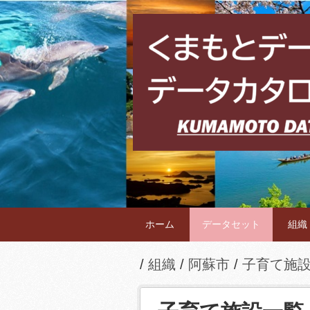
ホーム
データセット
組織
組織
阿蘇市
子育て施