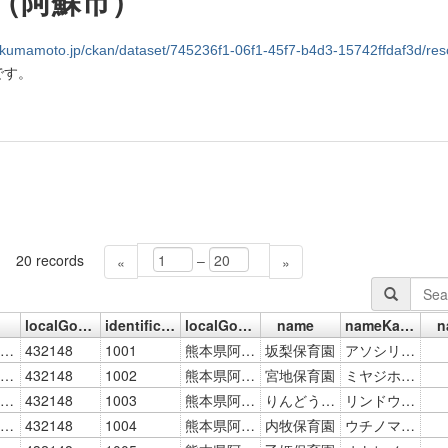
（阿蘇市）
to.jp/ckan/dataset/745236f1-06f1-45f7-b4d3-15742ffdaf3d/resource/ed5e0880-ef4d-4d9f-962c-a9
です。