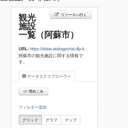
リソースへ行く
観光
施設
一覧（阿蘇市）
URL:
https://datacatalogportal.dlp-kumamoto.jp/ckan/dataset/65e4f083-b961-430d-aa7c-a09345ca60df/resource/5473c309-4c9e-4bf8-bbc7-32958e876465/download/tourismfacility_.csv
阿蘇市の観光施設に関する情報で
す。
データエクスプローラー
埋めこみ
フィルター追加