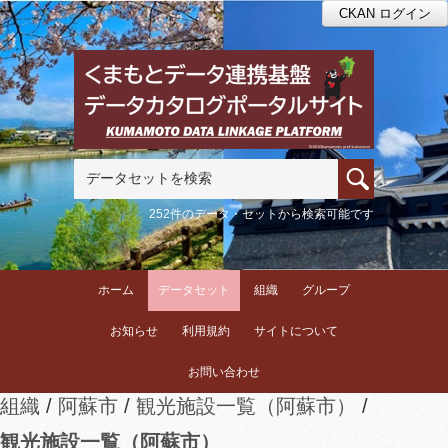
CKAN ログイン
252件のデータ・セットから検索可能です
ホーム
データセット
組織
グループ
お知らせ
利用規約
サイトについて
お問い合わせ
組織
阿蘇市
観光施設一覧（阿蘇市）
観光施設一覧（阿蘇市）