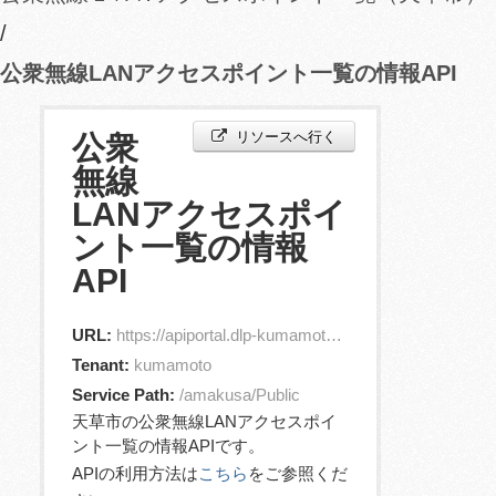
公衆無線LANアクセスポイント一覧の情報API
リソースへ行く
公衆
無線
LANアクセスポイ
ント一覧の情報
API
URL:
https://apiportal.dlp-kumamoto.jp/orion/v2/entities?id=jp.amakusaCity.Wifi.1
Tenant:
kumamoto
Service Path:
/amakusa/Public
天草市の公衆無線LANアクセスポイ
ント一覧の情報APIです。
APIの利用方法は
こちら
をご参照くだ