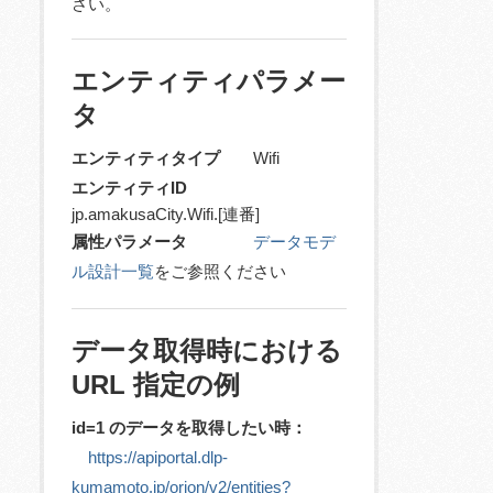
さい。
エンティティパラメー
タ
エンティティタイプ
Wifi
エンティティID
jp.amakusaCity.Wifi.[連番]
属性パラメータ
データモデ
ル設計一覧
をご参照ください
データ取得時における
URL 指定の例
id=1 のデータを取得したい時：
https://apiportal.dlp-
kumamoto.jp/orion/v2/entities?