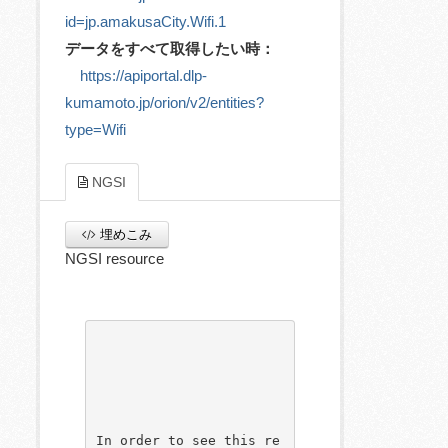
id=jp.amakusaCity.Wifi.1
データをすべて取得したい時：
https://apiportal.dlp-
kumamoto.jp/orion/v2/entities?
type=Wifi
NGSI
埋めこみ
NGSI resource