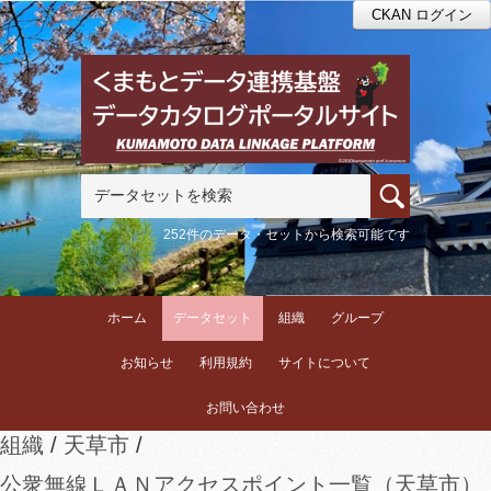
CKAN ログイン
252件のデータ・セットから検索可能です
ホーム
データセット
組織
グループ
お知らせ
利用規約
サイトについて
お問い合わせ
組織
天草市
公衆無線ＬＡＮアクセスポイント一覧（天草市）