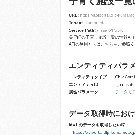
子育て施設一覧の
URL:
https://apiportal.dlp-kumamot
Tenant:
kumamoto
Service Path:
/misato/Public
美里町の子育て施設一覧の情報AP
APIの利用方法は
こちら
をご参照く
エンティティパラ
エンティティタイプ
ChildCareFa
エンティティID
jp.misatoTown.
属性パラメータ
データモ
データ取得時における
id=1 のデータを取得したい時：
https://apiportal.dlp-kumamoto.j