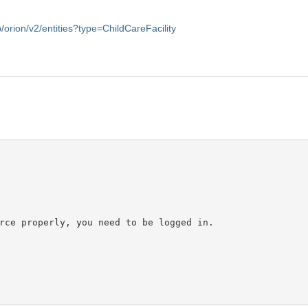
p/orion/v2/entities?type=ChildCareFacility