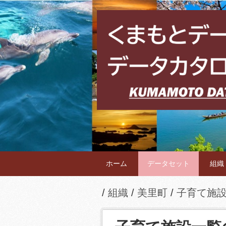
ホーム
データセット
組織
組織
美里町
子育て施