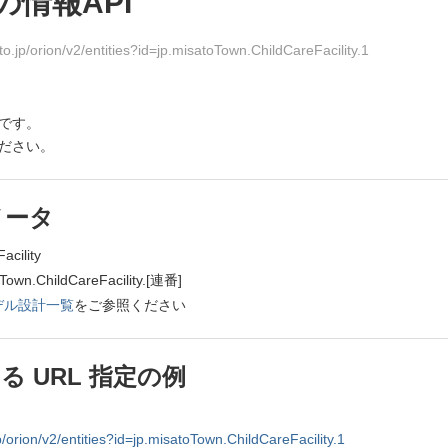
情報API
o.jp/orion/v2/entities?id=jp.misatoTown.ChildCareFacility.1
Iです。
ださい。
メータ
cility
ChildCareFacility.[連番]
デル設計一覧
をご参照ください
 URL 指定の例
p/orion/v2/entities?id=jp.misatoTown.ChildCareFacility.1