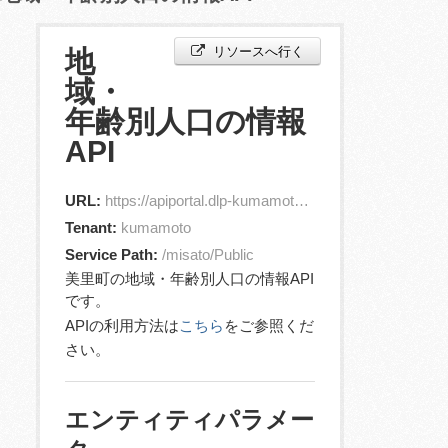
リソースへ行く
地
域・
年齢別人口の情報
API
URL:
https://apiportal.dlp-kumamoto.jp/orion/v2/entities?id=jp.misatoTown.Demographics.1
Tenant:
kumamoto
Service Path:
/misato/Public
美里町の地域・年齢別人口の情報API
です。
APIの利用方法は
こちら
をご参照くだ
さい。
エンティティパラメー