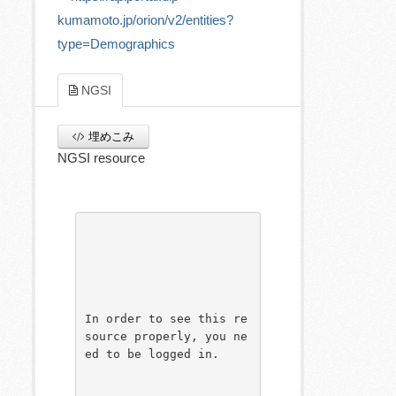
kumamoto.jp/orion/v2/entities?
type=Demographics
NGSI
埋めこみ
NGSI resource